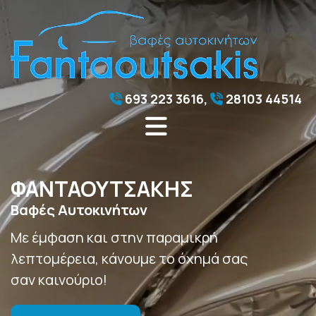
693 223 3616
,
28103 44514


ΦΑΝΤΑΟΥΤΣΑΚΗΣ
Βαφές Αυτοκινήτων
Με έμφαση και στην παραμικρή
λεπτομέρεια, κάνουμε το όχημά σας
σαν καινούριο!